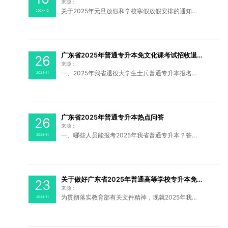
来源：
关于2025年元旦放假和学校寒假放假安排的通知一、元旦2025年1月1日（星期三），放假一天，不调休。二、寒假全校学生自2025年1月15日至2月14日放假，2月15日（星期六）、16日（星期日）返校注册，2月17日（星期一）正式上课。欢迎大家关注转发来源丨学校办公室执行编辑丨徐思洋...
2024-12
广东省2025年普通专升本免文化课考试招收退役大学生士兵热点问答
26
来源：
一、2025年我省退役大学生士兵普通专升本报名对象有哪些？答：遵守中华人民共和国宪法和法律，身体状况符合相关要求，在广东省应征入伍且符合下列条件之一：1.普通高职（专科）毕业生应征入伍退役的人员；2.普通高职（专科）在校生（含高校新生）应征入伍，退役后完成高职（...
2024-11
广东省2025年普通专升本热点问答
26
来源：
一、哪些人员能报考2025年我省普通专升本？答：2025年我省普通专升本招生对象有以下几类：1.具有广东省户籍的普通高校应届专科毕业生。2.具有广东省户籍，且在报名时具有广东省户籍连续满3年（未满3年的，需在广东省参加普通高考且高考报名时为广东户籍）的普通高校往...
2024-11
关于做好广东省2025年普通高等学校专升本免文化课考试招收退役大学生士兵工作的通知
23
来源：
为贯彻落实教育部有关文件精神，现就2025年我省普通高等学校专升本免文化课考试招收退役大学生士兵有关工作通知如下：一、招生对象及要求（一）招生对象遵守中华人民共和国宪法和法律，身体状况符合相关要求，从广东省应征入伍且符合下列条件之一：1.普通高职（专科）毕...
2024-11