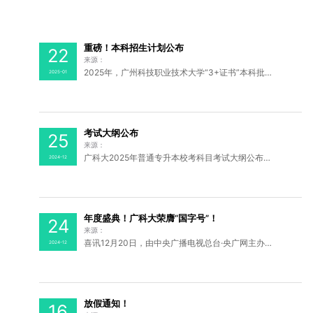
重磅！本科招生计划公布
22
来源：
2025年，广州科技职业技术大学“3+证书”本科批次招生计划共300人。温馨提示：填报我校“3+证书”本科批次志愿的考生需报名并参加我校组织的职业技能测试，具体报名时间及方法将于志愿填报前在我校官微及官网公布，请及时关注。上大学，请关注广州科技职业技术大学院校代...
2025-01
考试大纲公布
25
来源：
广科大2025年普通专升本校考科目考试大纲公布广州科技职业技术大学院校代码：137172025年广州科技职业技术大学普通专升本拟开设19个招生专业涵盖工学、管理学、经济学、文学、医学、艺术学多个学科门类拟招生专业考试时间校考必看报名我校自行组织命题科目的考生（含...
2024-12
年度盛典！广科大荣膺“国字号”！
24
来源：
喜讯12月20日，由中央广播电视总台·央广网主办的2024“声彻中国”央广网教育年度盛典在北京举行，广州科技职业技术大学（以下简称“广科大”）凭借雄厚的实力荣膺“2024年度·中国标杆型民办高校”榜单，学校党委委员、副校长张浩接受《央广网》连线专访，学校品牌运营总监姚...
2024-12
放假通知！
16