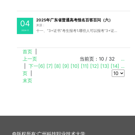
2025年广东省普通高考报名百答百问（六）
04
来源：
十一、“3+证书”考生报考1.哪些人可以报考“3+证书”考试？答：“3+证书”考试的报考对象为中等职业学校（含职业高中、中专、成人中专、技工学校、技师学院）毕业生（包括退役士兵、西藏新疆内职班应届毕业生）。全日制教育的中等职业学校（含职业高中、中专、技工学校、技师学院）应...
2024-11
首页
|
上一页
当前页：10 / 32
...
|
下一
[6]
[7]
[8]
[9]
[10]
[11]
[12]
[13]
[14]
...
页
|
末页
©版权所有:广州科技职业技术大学