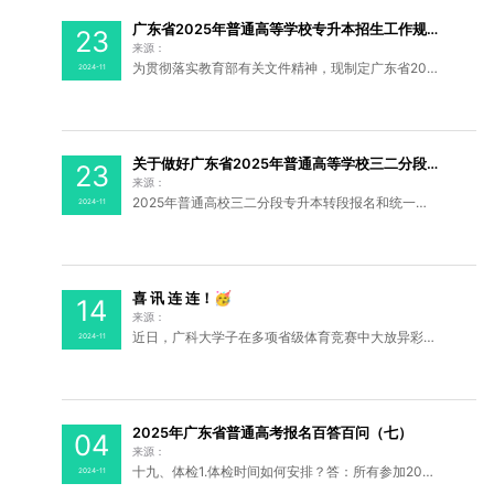
广东省2025年普通高等学校专升本招生工作规定
23
来源：
为贯彻落实教育部有关文件精神，现制定广东省2025年普通高等学校专升本招生（下称普通专升本）工作规定如下。一、招生对象及报考条件（一）招生对象遵守中华人民共和国宪法和法律，身体状况符合相关要求，并符合下列条件之一：1.具有广东省户籍的普通高校应届专科毕业生...
2024-11
关于做好广东省2025年普通高等学校三二分段专升本转段招生工作的通知
23
来源：
2025年普通高校三二分段专升本转段报名和统一考试将与广东省2025年普通专升本报名和统一考试同期进行。按规定，2022年被试点高职院校相关专业录取的学生将于2025年进入转段考核阶段，经考核合格、且达到全省统一考试录取分数线的学生，将转入对口试点本科高校试点...
2024-11
喜 讯 连 连！🥳
14
来源：
近日，广科大学子在多项省级体育竞赛中大放异彩，我校的体育健儿们在匹克球、飞盘、舞蹈、舞龙舞狮及击剑五个项目中收获了多项荣誉。每一次跃动，都是对梦想的追逐，广科大的体育健儿们用实力诠释了青春的无限可能！喜讯“硕帕克杯”2024年广东省大学生匹克球锦标赛于11...
2024-11
2025年广东省普通高考报名百答百问（七）
04
来源：
十九、体检1.体检时间如何安排？答：所有参加2025年普通高考录取的考生应参加普通高考体检，普通高考体检时间为高考报名后至2025年2月23日，具体时间由各地市自行确定。2.高考考生是否能自行联系医院去高考体检？答：体检工作由各地招生办公室会同当地卫生健康部门组...
2024-11