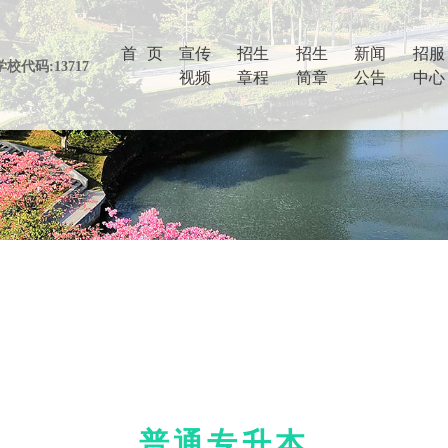
首 页
(current)
宣传
招生
招生
新闻
招服
视频
章程
简章
公告
中心
普通专升本