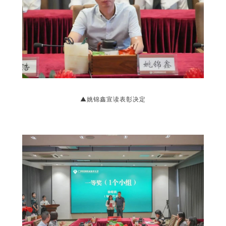
▲
姚锦鑫宣读表彰决定