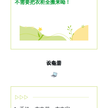
不需要把衣柜全搬来呦！
4.电子设备篇
▷▷▷